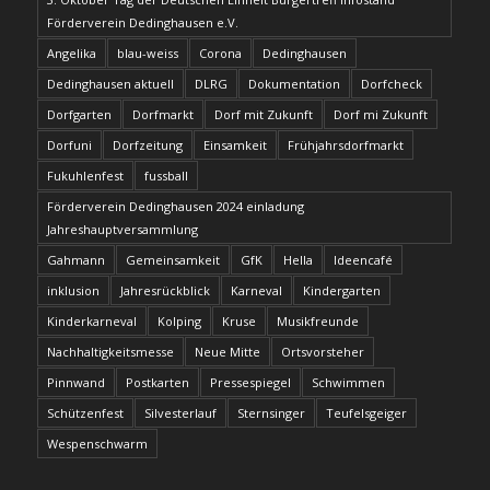
Förderverein Dedinghausen e.V.
Angelika
blau-weiss
Corona
Dedinghausen
Dedinghausen aktuell
DLRG
Dokumentation
Dorfcheck
Dorfgarten
Dorfmarkt
Dorf mit Zukunft
Dorf mi Zukunft
Dorfuni
Dorfzeitung
Einsamkeit
Frühjahrsdorfmarkt
Fukuhlenfest
fussball
Förderverein Dedinghausen 2024 einladung
Jahreshauptversammlung
Gahmann
Gemeinsamkeit
GfK
Hella
Ideencafé
inklusion
Jahresrückblick
Karneval
Kindergarten
Kinderkarneval
Kolping
Kruse
Musikfreunde
Nachhaltigkeitsmesse
Neue Mitte
Ortsvorsteher
Pinnwand
Postkarten
Pressespiegel
Schwimmen
Schützenfest
Silvesterlauf
Sternsinger
Teufelsgeiger
Wespenschwarm