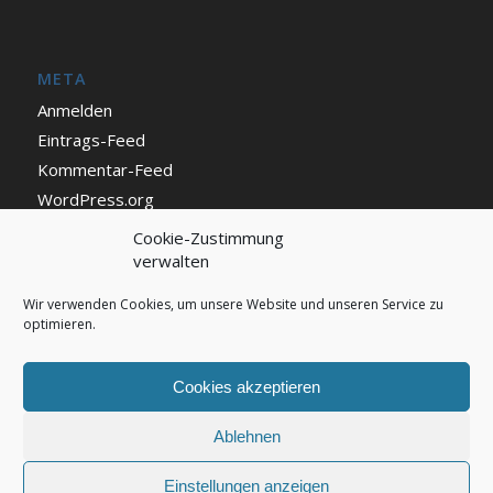
META
Anmelden
Eintrags-Feed
Kommentar-Feed
WordPress.org
Cookie-Zustimmung
verwalten
IMPRESSUM UND DATENSCHUTZ
Impressum
Wir verwenden Cookies, um unsere Website und unseren Service zu
optimieren.
Datenschutz
Cookie Richtlinie (EU)
Cookies akzeptieren
Ablehnen
Einstellungen anzeigen