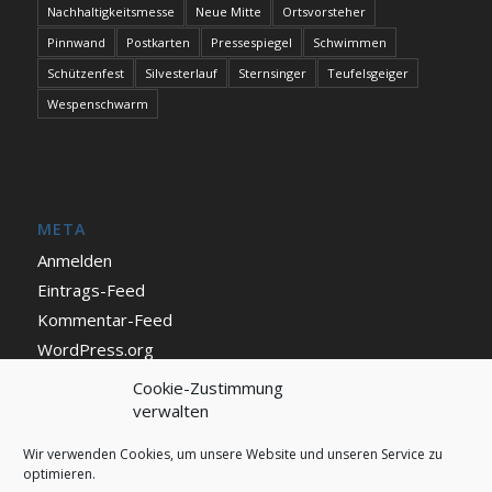
Nachhaltigkeitsmesse
Neue Mitte
Ortsvorsteher
Pinnwand
Postkarten
Pressespiegel
Schwimmen
Schützenfest
Silvesterlauf
Sternsinger
Teufelsgeiger
Wespenschwarm
META
Anmelden
Eintrags-Feed
Kommentar-Feed
WordPress.org
Cookie-Zustimmung
verwalten
IMPRESSUM UND DATENSCHUTZ
Impressum
Wir verwenden Cookies, um unsere Website und unseren Service zu
optimieren.
Datenschutz