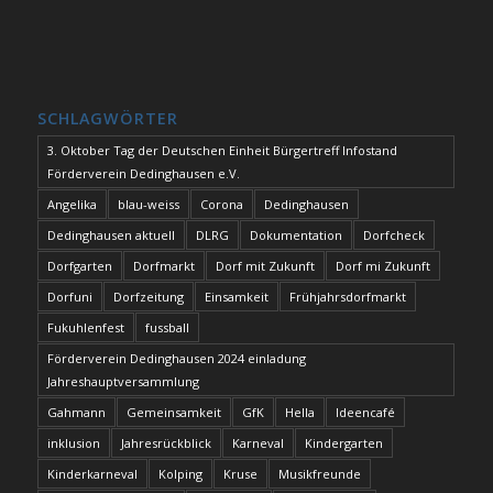
SCHLAGWÖRTER
3. Oktober Tag der Deutschen Einheit Bürgertreff Infostand
Förderverein Dedinghausen e.V.
Angelika
blau-weiss
Corona
Dedinghausen
Dedinghausen aktuell
DLRG
Dokumentation
Dorfcheck
Dorfgarten
Dorfmarkt
Dorf mit Zukunft
Dorf mi Zukunft
Dorfuni
Dorfzeitung
Einsamkeit
Frühjahrsdorfmarkt
Fukuhlenfest
fussball
Förderverein Dedinghausen 2024 einladung
Jahreshauptversammlung
Gahmann
Gemeinsamkeit
GfK
Hella
Ideencafé
inklusion
Jahresrückblick
Karneval
Kindergarten
Kinderkarneval
Kolping
Kruse
Musikfreunde