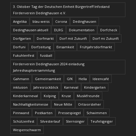
3. Oktober Tag der Deutschen Einheit Bürgertreff Infostand
Förderverein Dedinghausen e.V.
Angelika
blau-weiss
Corona
Dedinghausen
Dedinghausen aktuell
DLRG
Dokumentation
Dorfcheck
Dorfgarten
Dorfmarkt
Dorf mit Zukunft
Dorf mi Zukunft
Dorfuni
Dorfzeitung
Einsamkeit
Frühjahrsdorfmarkt
Fukuhlenfest
fussball
Förderverein Dedinghausen 2024 einladung
Jahreshauptversammlung
Gahmann
Gemeinsamkeit
GfK
Hella
Ideencafé
inklusion
Jahresrückblick
Karneval
Kindergarten
Kinderkarneval
Kolping
Kruse
Musikfreunde
Nachhaltigkeitsmesse
Neue Mitte
Ortsvorsteher
Pinnwand
Postkarten
Pressespiegel
Schwimmen
Schützenfest
Silvesterlauf
Sternsinger
Teufelsgeiger
Wespenschwarm