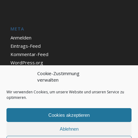
META
Anmelden
Eintrags-Feed
Kommentar-Feed
WordPress.org
Cookie-Zustimmung
verwalten
IMPRESSUM UND DATENSCHUTZ
Impressum
Wir verwenden Cookies, um unsere Website und unseren Service zu
optimieren.
Datenschutz
Cookie Richtlinie (EU)
Cookies akzeptieren
Ablehnen