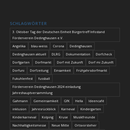
SCHLAGWÖRTER
3. Oktober Tag der Deutschen Einheit Bürgertreff Infostand
Förderverein Dedinghausen e.V.
Angelika
blau-weiss
Corona
Dedinghausen
Dedinghausen aktuell
DLRG
Dokumentation
Dorfcheck
Dorfgarten
Dorfmarkt
Dorf mit Zukunft
Dorf mi Zukunft
Dorfuni
Dorfzeitung
Einsamkeit
Frühjahrsdorfmarkt
Fukuhlenfest
fussball
Förderverein Dedinghausen 2024 einladung
Jahreshauptversammlung
Gahmann
Gemeinsamkeit
GfK
Hella
Ideencafé
inklusion
Jahresrückblick
Karneval
Kindergarten
Kinderkarneval
Kolping
Kruse
Musikfreunde
Nachhaltigkeitsmesse
Neue Mitte
Ortsvorsteher