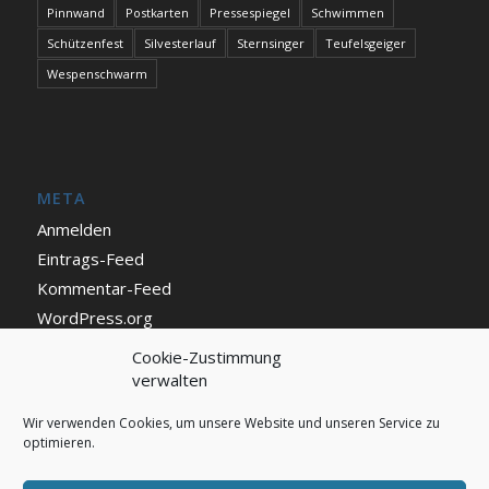
Pinnwand
Postkarten
Pressespiegel
Schwimmen
Schützenfest
Silvesterlauf
Sternsinger
Teufelsgeiger
Wespenschwarm
META
Anmelden
Eintrags-Feed
Kommentar-Feed
WordPress.org
Cookie-Zustimmung
verwalten
IMPRESSUM UND DATENSCHUTZ
Impressum
Wir verwenden Cookies, um unsere Website und unseren Service zu
optimieren.
Datenschutz
Cookie Richtlinie (EU)