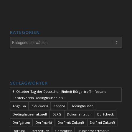
KATEGORIEN
Kategorien
SCHLAGWÖRTER
3. Oktober Tag der Deutschen Einheit Bürgertreff Infostand
Förderverein Dedinghausen e.V.
Angelika
blau-weiss
Corona
Dedinghausen
Dedinghausen aktuell
DLRG
Dokumentation
Dorfcheck
Dorfgarten
Dorfmarkt
Dorf mit Zukunft
Dorf mi Zukunft
Dorfuni
Dorfzeitung
Einsamkeit
Frühjahrsdorfmarkt