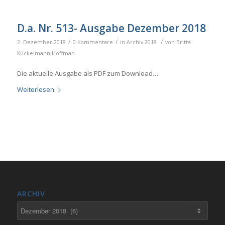
D.a. Nr. 513- Ausgabe Dezember 2018
/
/
/
2. Dezember 2018
0 Kommentare
in
Archiv-2018
von
Britta
Kückelmann-Hoffman
Die aktuelle Ausgabe als PDF zum Download…
Weiterlesen
ARCHIV