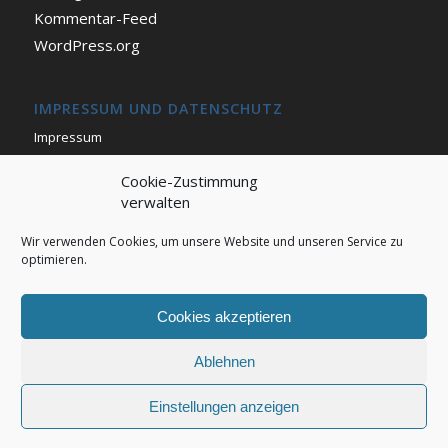
Kommentar-Feed
WordPress.org
IMPRESSUM UND DATENSCHUTZ
Impressum
Datenschutz
Cookie-Zustimmung
Cookie Richtlinie (EU)
verwalten
Wir verwenden Cookies, um unsere Website und unseren Service zu
optimieren.
Cookies akzeptieren
© Copyright - DEDINGHAUSEN -
Enfold Theme by Kriesi
Ablehnen
Einstellungen anzeigen