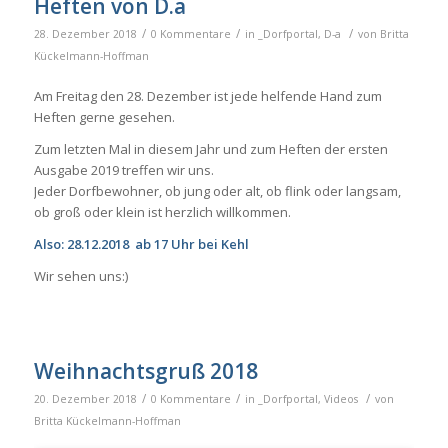
Heften von D.a
/
/
/
28. Dezember 2018
0 Kommentare
in
_Dorfportal
,
D-a
von
Britta
Kückelmann-Hoffman
Am Freitag den 28. Dezember ist jede helfende Hand zum
Heften gerne gesehen.
Zum letzten Mal in diesem Jahr und zum Heften der ersten
Ausgabe 2019 treffen wir uns.
Jeder Dorfbewohner, ob jung oder alt, ob flink oder langsam,
ob groß oder klein ist herzlich willkommen.
Also: 28.12.2018 ab 17 Uhr bei Kehl
Wir sehen uns:)
Weihnachtsgruß 2018
/
/
/
20. Dezember 2018
0 Kommentare
in
_Dorfportal
,
Videos
von
Britta Kückelmann-Hoffman