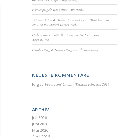
Pressespiegel: Baugebiet „Am Haslei“
„Meine Daten & Passwörter schützen“ – Workshop am
29.7.26 mit Marcel Lucien Eteki
Dedinghausen aktuell – Ausgabe Nr. 597 – Juli/
August2026
Hundesitting & Housesitting mit Übernachtung
NEUESTE KOMMENTARE
Jörg
zu
Western und Country Weekend Pfingsten 2019
ARCHIV
Juli 2026
Juni 2026
Mai 2026
April 2026