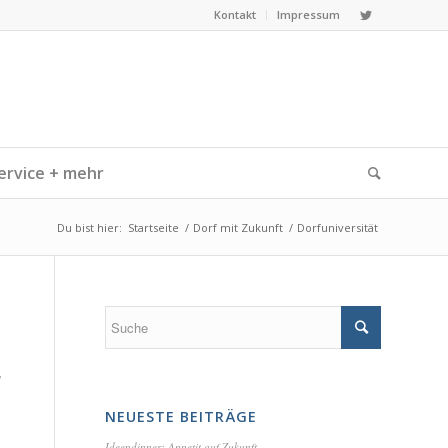
Kontakt
Impressum
ervice + mehr
Du bist hier:
Startseite
/
Dorf mit Zukunft
/
Dorfuniversität
,
NEUESTE BEITRÄGE
Ideendinner: Appetit auf Zukunft