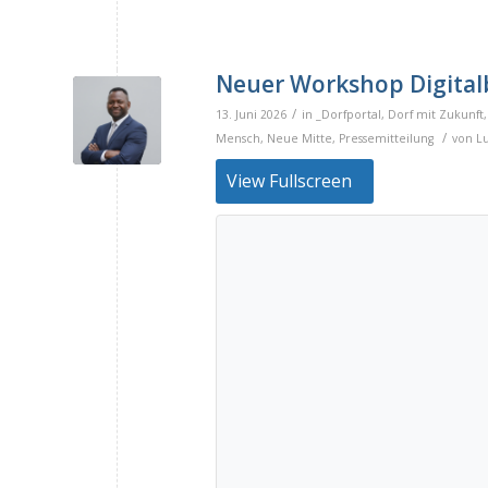
Neuer Workshop Digitalb
/
13. Juni 2026
in
_Dorfportal
,
Dorf mit Zukunft
/
Mensch
,
Neue Mitte
,
Pressemitteilung
von
L
View Fullscreen