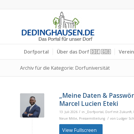
Dorfportal
Über das Dorf 🇩🇪 🇬🇧
Verei
Archiv für die Kategorie: Dorfuniversität
„Meine Daten & Passwör
Marcel Lucien Eteki
/
13. Juli 2026
in
_Dorfportal
,
Dorf mit Zukunft
,
/
Neue Mitte
,
Pressemitteilung
von
Ludger Sc
View Fullscreen