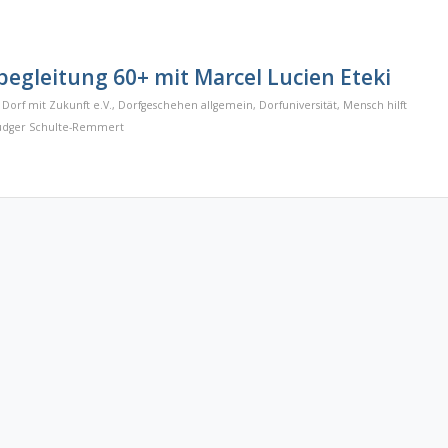
egleitung 60+ mit Marcel Lucien Eteki
,
Dorf mit Zukunft e.V.
,
Dorfgeschehen allgemein
,
Dorfuniversität
,
Mensch hilft
udger Schulte-Remmert