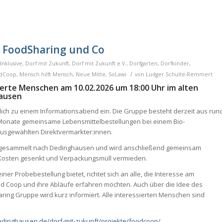
 FoodSharing und Co
Inklusive
,
Dorf mit Zukunft
,
Dorf mit Zukunft e.V.
,
Dorfgarten
,
Dorfkinder
,
/
dCoop
,
Mensch hilft Mensch
,
Neue Mitte
,
SoLawi
von
Ludger Schulte-Remmert
ierte Menschen am 10.02.2026 um 18:00 Uhr im alten
hausen
lich zu einem Informationsabend ein. Die Gruppe besteht derzeit aus run
 Monate
gemeinsame Lebensmittelbestellungen
bei
einem Bio-
usgewählten
Direktvermarkter:innen.
gt gesammelt
nach Dedinghausen
und wird anschließend gemeinsam
 Kosten gesenkt und Verpackungsmüll vermieden.
einer Probebestellung bietet,
richtet sich an alle, die Interesse am
d Coop und ihre Abläufe erfahren möchten.
Auch über die Idee des
haring Gruppe
wird kurz informiert. Alle interessierten
Menschen sind
edinghausen.de/dorf-mit-zukunft/projekte/foodcoop
/.