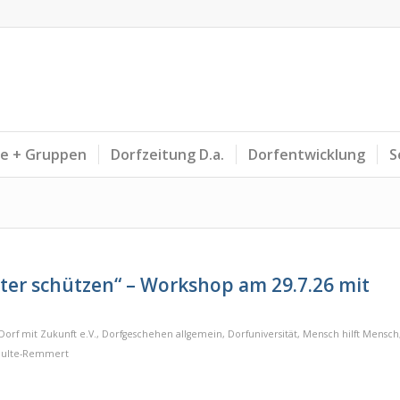
ne + Gruppen
Dorfzeitung D.a.
Dorfentwicklung
S
ter schützen“ – Workshop am 29.7.26 mit
Dorf mit Zukunft e.V.
,
Dorfgeschehen allgemein
,
Dorfuniversität
,
Mensch hilft Mensch
hulte-Remmert