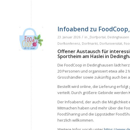
Infoabend zu FoodCoop,
/
23. Januar 2026
in
_Dorfportal
,
Dedinghausen 
Dorfkonferenz
,
Dorfmarkt
,
Dorfuniversität
,
Foo
Offener Austausch für interess
Sportheim am Haslei in Deding
Die FoodCoop
in Dedinghausen
lädt herz
20 Personen und organisiert etwa
alle 2
Grosshändler
sowie
zukünftig auch
bei
a
Bestellt wird online, die Lieferung erfol
verteilt. Durch größere Gebinde werden
Der Infoabend
, der auch die Möglichkeit 
Mitmachen haben und mehr über die Foo
FoodSharing
und die Lippstädter FoodS
herzlich willkommen.
Weitere Infos vorab unter
https://www.d