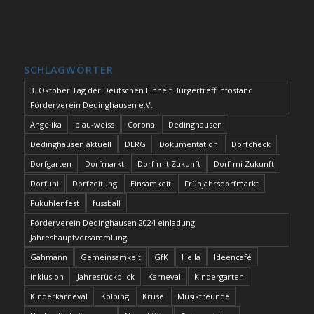
SCHLAGWÖRTER
3. Oktober Tag der Deutschen Einheit Bürgertreff Infostand
Förderverein Dedinghausen e.V.
Angelika
blau-weiss
Corona
Dedinghausen
Dedinghausen aktuell
DLRG
Dokumentation
Dorfcheck
Dorfgarten
Dorfmarkt
Dorf mit Zukunft
Dorf mi Zukunft
Dorfuni
Dorfzeitung
Einsamkeit
Frühjahrsdorfmarkt
Fukuhlenfest
fussball
Förderverein Dedinghausen 2024 einladung
Jahreshauptversammlung
Gahmann
Gemeinsamkeit
GfK
Hella
Ideencafé
inklusion
Jahresrückblick
Karneval
Kindergarten
Kinderkarneval
Kolping
Kruse
Musikfreunde