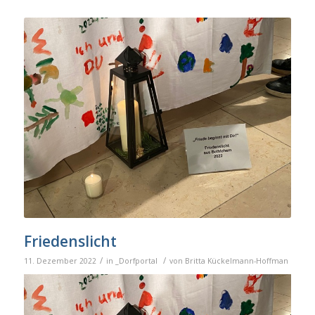
Friedenslicht
/
/
11. Dezember 2022
in
_Dorfportal
von
Britta Kückelmann-Hoffman