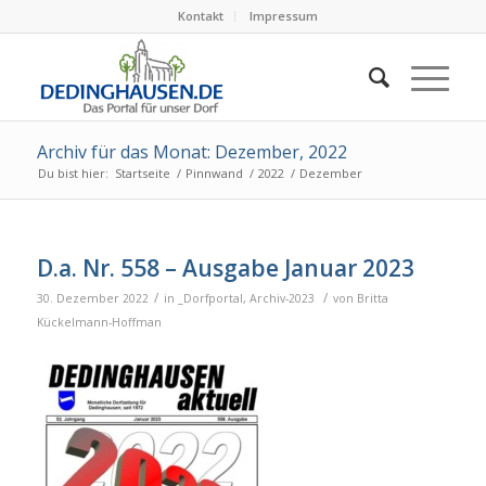
Kontakt
Impressum
Archiv für das Monat: Dezember, 2022
Du bist hier:
Startseite
/
Pinnwand
/
2022
/
Dezember
D.a. Nr. 558 – Ausgabe Januar 2023
/
/
30. Dezember 2022
in
_Dorfportal
,
Archiv-2023
von
Britta
Kückelmann-Hoffman