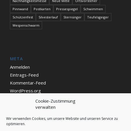
Nachhaltigkeitsmesse
Neue Mitte
Ortsvorsteher
Pinnwand
Postkarten
Pressespiegel
Schwimmen
Schützenfest
Silvesterlauf
Sternsinger
Teufelsgeiger
Wespenschwarm
META
Anmelden
Eintrags-Feed
Kommentar-Feed
WordPress.org
Cookie-Zustimmung
verwalten
IMPRESSUM UND DATENSCHUTZ
Impressum
Wir verwenden Cookies, um unsere Website und unseren Service zu
optimieren.
Datenschutz