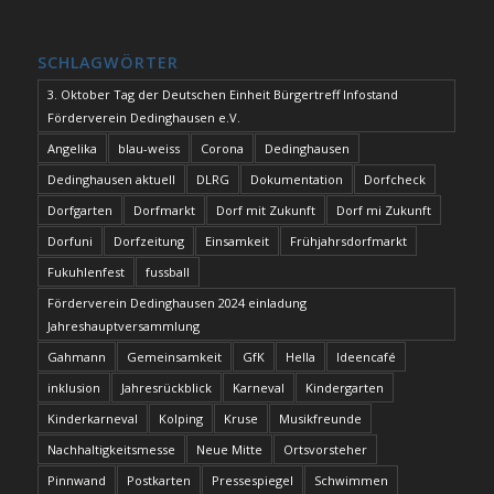
SCHLAGWÖRTER
3. Oktober Tag der Deutschen Einheit Bürgertreff Infostand
Förderverein Dedinghausen e.V.
Angelika
blau-weiss
Corona
Dedinghausen
Dedinghausen aktuell
DLRG
Dokumentation
Dorfcheck
Dorfgarten
Dorfmarkt
Dorf mit Zukunft
Dorf mi Zukunft
Dorfuni
Dorfzeitung
Einsamkeit
Frühjahrsdorfmarkt
Fukuhlenfest
fussball
Förderverein Dedinghausen 2024 einladung
Jahreshauptversammlung
Gahmann
Gemeinsamkeit
GfK
Hella
Ideencafé
inklusion
Jahresrückblick
Karneval
Kindergarten
Kinderkarneval
Kolping
Kruse
Musikfreunde
Nachhaltigkeitsmesse
Neue Mitte
Ortsvorsteher
Pinnwand
Postkarten
Pressespiegel
Schwimmen