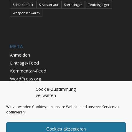
Schützenfest
Silvesterlauf
Sternsinger
Teufelsgeiger
Wespenschwarm
META
Anmelden
Eintrags-Feed
Kommentar-Feed
WordPress.org
Cookie-Zustimmung
verwalten
IMPRESSUM UND DATENSCHUTZ
Impressum
Wir verwenden Cookies, um unsere Website und unseren Service zu
optimieren.
Datenschutz
Cookie Richtlinie (EU)
Cookies akzeptieren