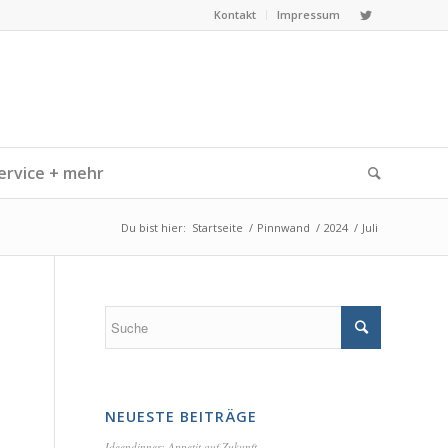
Kontakt
Impressum
ervice + mehr
Du bist hier:
Startseite
/
Pinnwand
/
2024
/
Juli
NEUESTE BEITRÄGE
Ideendinner: Appetit auf Zukunft