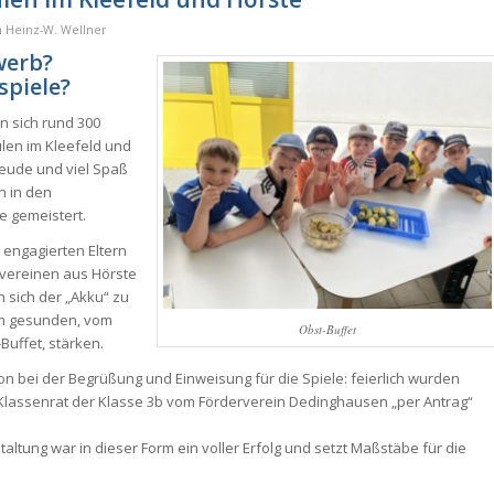
n
Heinz-W. Wellner
werb?
spiele?
n sich rund 300
len im Kleefeld und
reude und viel Spaß
n in den
e gemeistert.
 engagierten Eltern
vereinen aus Hörste
 sich der „Akku“ zu
am gesunden, vom
Obst-Buffet
Buffet, stärken.
n bei der Begrüßung und Einweisung für die Spiele: feierlich wurden
 Klassenrat der Klasse 3b vom Förderverein Dedinghausen „per Antrag“
taltung war in dieser Form ein voller Erfolg und setzt Maßstäbe für die