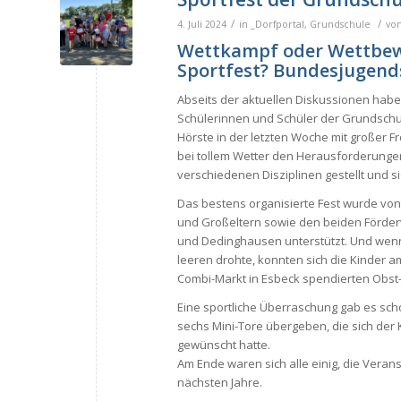
/
/
4. Juli 2024
in
_Dorfportal
,
Grundschule
vo
Wettkampf oder Wettbe
Sportfest? Bundesjugend
Abseits der aktuellen Diskussionen habe
Schülerinnen und Schüler der Grundschu
Hörste in der letzten Woche mit großer F
bei tollem Wetter den Herausforderunge
verschiedenen Disziplinen gestellt und si
Das bestens organisierte Fest wurde von
und Großeltern sowie den beiden Förder
und Dedinghausen unterstützt. Und wenn
leeren drohte, konnten sich die Kinder 
Combi-Markt in Esbeck spendierten Obst-
Eine sportliche Überraschung gab es scho
sechs Mini-Tore übergeben, die sich der
gewünscht hatte.
Am Ende waren sich alle einig, die Verans
nächsten Jahre.