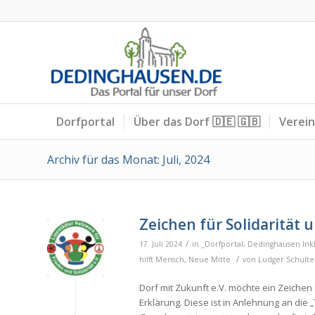
Dorfportal
Über das Dorf 🇩🇪 🇬🇧
Verei
Archiv für das Monat: Juli, 2024
Zeichen für Solidaritä
/
17. Juli 2024
in
_Dorfportal
,
Dedinghausen Inkl
/
hilft Mensch
,
Neue Mitte
von
Ludger Schult
Dorf mit Zukunft e.V. möchte ein Zeichen 
Erklärung. Diese ist in Anlehnung an die 