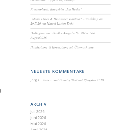
Pressespiegel: Baugebiet „Am Haslei“
„Meine Daten & Passwörter schützen“ – Workshop am
29.7.26 mit Marcel Lucien Eteki
Dedinghausen aktuell – Ausgabe Nr. 597 – Juli/
e
August2026
Hundesitting & Housesitting mit Übernachtung
NEUESTE KOMMENTARE
Jörg
zu
Western und Country Weekend Pfingsten 2019
]
ARCHIV
Juli 2026
Juni 2026
Mai 2026
April 2026