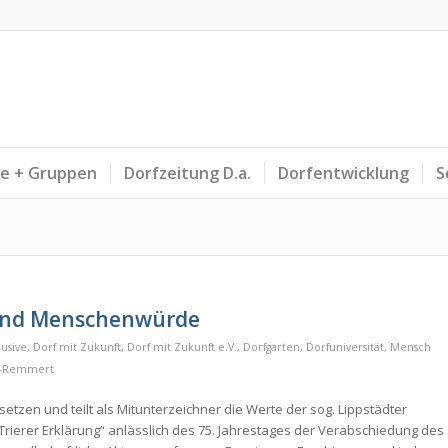
ne + Gruppen
Dorfzeitung D.a.
Dorfentwicklung
S
t und Menschenwürde
usive
,
Dorf mit Zukunft
,
Dorf mit Zukunft e.V.
,
Dorfgarten
,
Dorfuniversität
,
Mensch
e-Remmert
setzen und teilt als Mitunterzeichner die Werte der sog. Lippstädter
„Trierer Erklärung“ anlässlich des 75. Jahrestages der Verabschiedung des