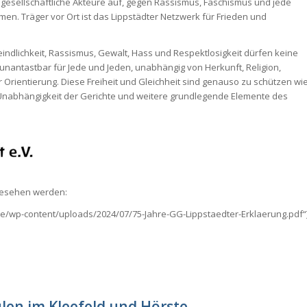
lgesellschaftliche Akteure auf, gegen Rassismus, Faschismus und jede
n. Träger vor Ort ist das Lippstädter Netzwerk für Frieden und
feindlichkeit, Rassismus, Gewalt, Hass und Respektlosigkeit dürfen keine
nantastbar für Jede und Jeden, unabhängig von Herkunft, Religion,
r Orientierung. Diese Freiheit und Gleichheit sind genauso zu schützen wi
 Unabhängigkeit der Gerichte und weitere grundlegende Elemente des
ngesehen werden:
de/wp-content/uploads/2024/07/75-Jahre-GG-Lippstaedter-Erklaerung.pdf“
len im Kleefeld und Hörste