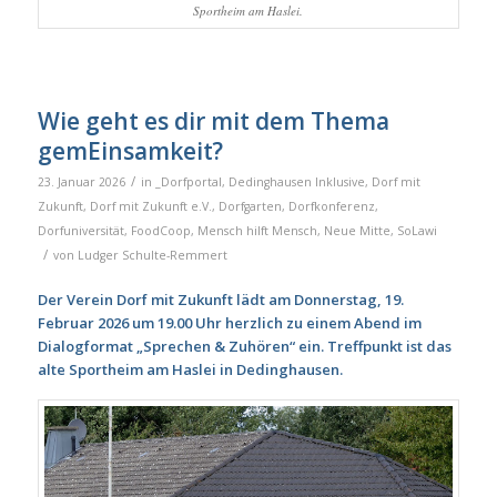
Sportheim am Haslei.
Wie geht es dir mit dem Thema
gemEinsamkeit?
/
23. Januar 2026
in
_Dorfportal
,
Dedinghausen Inklusive
,
Dorf mit
Zukunft
,
Dorf mit Zukunft e.V.
,
Dorfgarten
,
Dorfkonferenz
,
Dorfuniversität
,
FoodCoop
,
Mensch hilft Mensch
,
Neue Mitte
,
SoLawi
/
von
Ludger Schulte-Remmert
Der Verein Dorf mit Zukunft lädt am Donnerstag, 19.
Februar 2026 um 19.00 Uhr herzlich zu einem Abend im
Dialogformat „Sprechen & Zuhören“ ein. Treffpunkt ist das
alte Sportheim am Haslei in Dedinghausen.