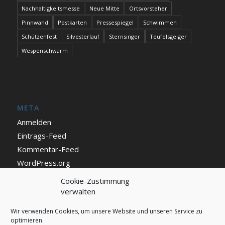
Nachhaltigkeitsmesse
Neue Mitte
Ortsvorsteher
Pinnwand
Postkarten
Pressespiegel
Schwimmen
Schützenfest
Silvesterlauf
Sternsinger
Teufelsgeiger
Wespenschwarm
META
Anmelden
Eintrags-Feed
Kommentar-Feed
WordPress.org
Cookie-Zustimmung
verwalten
IMPRESSUM UND DATENSCHUTZ
Impressum
Wir verwenden Cookies, um unsere Website und unseren Service zu
optimieren.