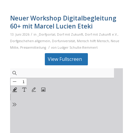
Neuer Workshop Digitalbegleitung
60+ mit Marcel Lucien Eteki
/
13. Juni 2026
in
_Dorfportal
,
Dorf mit Zukunft
,
Dorf mit Zukunft e.V.
,
Dorfgeschehen allgemein
,
Dorfuniversität
,
Mensch hilft Mensch
,
Neue
/
Mitte
,
Pressemitteilung
von
Ludger Schulte-Remmert
View Fullscreen