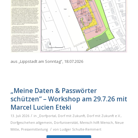
aus „Lippstadt am Sonntag“, 18.07.2026
„Meine Daten & Passwörter
schützen“ – Workshop am 29.7.26 mit
Marcel Lucien Eteki
/
13. Juli 2026
in
_Dorfportal
,
Dorf mit Zukunft
,
Dorf mit Zukunft e.V.
,
Dorfgeschehen allgemein
,
Dorfuniversität
,
Mensch hilft Mensch
,
Neue
/
Mitte
,
Pressemitteilung
von
Ludger Schulte-Remmert