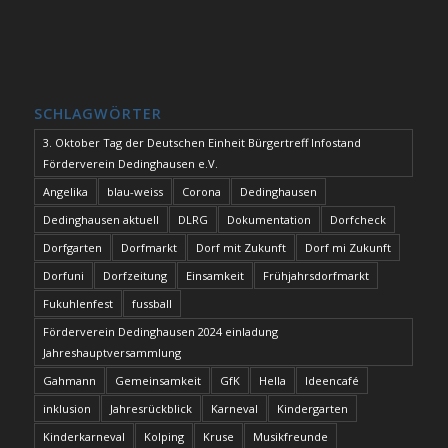
SCHLAGWÖRTER
3. Oktober Tag der Deutschen Einheit Bürgertreff Infostand
Förderverein Dedinghausen e.V.
Angelika
blau-weiss
Corona
Dedinghausen
Dedinghausen aktuell
DLRG
Dokumentation
Dorfcheck
Dorfgarten
Dorfmarkt
Dorf mit Zukunft
Dorf mi Zukunft
Dorfuni
Dorfzeitung
Einsamkeit
Frühjahrsdorfmarkt
Fukuhlenfest
fussball
Förderverein Dedinghausen 2024 einladung
Jahreshauptversammlung
Gahmann
Gemeinsamkeit
GfK
Hella
Ideencafé
inklusion
Jahresrückblick
Karneval
Kindergarten
Kinderkarneval
Kolping
Kruse
Musikfreunde