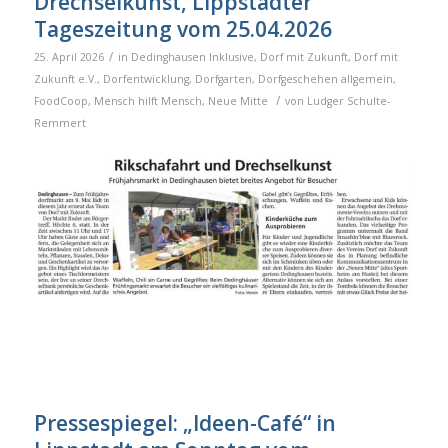
Drechselkunst, Lippstädter
Tageszeitung vom 25.04.2026
/
25. April 2026
in
Dedinghausen Inklusive
,
Dorf mit Zukunft
,
Dorf mit
Zukunft e.V.
,
Dorfentwicklung
,
Dorfgarten
,
Dorfgeschehen allgemein
,
/
FoodCoop
,
Mensch hilft Mensch
,
Neue Mitte
von
Ludger Schulte-
Remmert
Pressespiegel: „Ideen-Café“ in