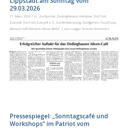
Lippstadt am Sonntag vom
29.03.2026
/
31. März 2026
in
_Dorfportal
,
Dedinghausen Inklusive
,
Dorf mit
Zukunft
,
Dorf mit Zukunft e.V.
,
Dorfentwicklung
,
Dorfgarten
,
FoodCoop
,
/
Mensch hilft Mensch
,
Neue Mitte
von
Ludger Schulte-Remmert
Pressespiegel: „Sonntagscafé und
Workshops“ im Patriot vom