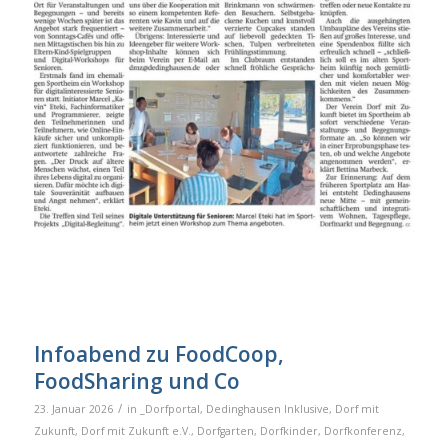
Infoabend zu FoodCoop,
FoodSharing und Co
/
23. Januar 2026
in
_Dorfportal
,
Dedinghausen Inklusive
,
Dorf mit
Zukunft
,
Dorf mit Zukunft e.V.
,
Dorfgarten
,
Dorfkinder
,
Dorfkonferenz
,