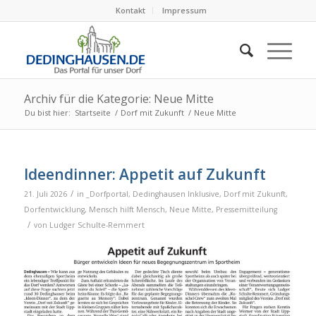
Kontakt
Impressum
Archiv für die Kategorie: Neue Mitte
Du bist hier:
Startseite
/
Dorf mit Zukunft
/
Neue Mitte
Ideendinner: Appetit auf Zukunft
/
21. Juli 2026
in
_Dorfportal
,
Dedinghausen Inklusive
,
Dorf mit Zukunft
,
Dorfentwicklung
,
Mensch hilft Mensch
,
Neue Mitte
,
Pressemitteilung
/
von
Ludger Schulte-Remmert