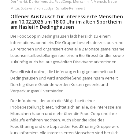
Dorfmarkt
,
Dorfuniversität
,
FoodCoop
,
Mensch hilft Mensch
,
Neue
/
Mitte
,
SoLawi
von
Ludger Schulte-Remmert
Offener Austausch für interessierte Menschen
am 10.02.2026 um 18:00 Uhr im alten Sportheim
am Haslei in Dedinghausen
Die FoodCoop
in Dedinghausen
lädt herzlich zu einem
Informationsabend ein. Die Gruppe besteht derzeit aus rund
20 Personen und organisiert etwa
alle 2 Monate
gemeinsame
Lebensmittelbestellungen
bei
einem Bio-Grosshändler
sowie
zukünftig auch
bei
ausgewählten
Direktvermarkter:innen.
Bestellt wird online, die Lieferung erfolgt gesammelt
nach
Dedinghausen
und wird anschließend gemeinsam verteilt.
Durch größere Gebinde werden Kosten gesenkt und
Verpackungsmüll vermieden.
Der Infoabend
, der auch die Möglichkeit einer
Probebestellung bietet,
richtet sich an alle, die Interesse am
Mitmachen haben und mehr über die Food Coop und ihre
Abläufe erfahren möchten.
Auch über die Idee des
FoodSharing
und die Lippstädter FoodSharing Gruppe
wird
kurz informiert. Alle interessierten
Menschen sind herzlich