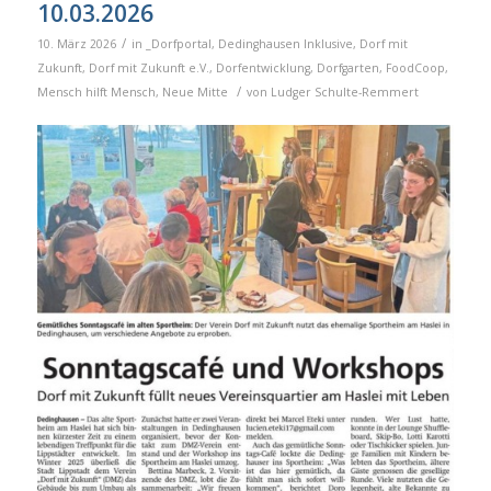
10.03.2026
/
10. März 2026
in
_Dorfportal
,
Dedinghausen Inklusive
,
Dorf mit
Zukunft
,
Dorf mit Zukunft e.V.
,
Dorfentwicklung
,
Dorfgarten
,
FoodCoop
,
/
Mensch hilft Mensch
,
Neue Mitte
von
Ludger Schulte-Remmert