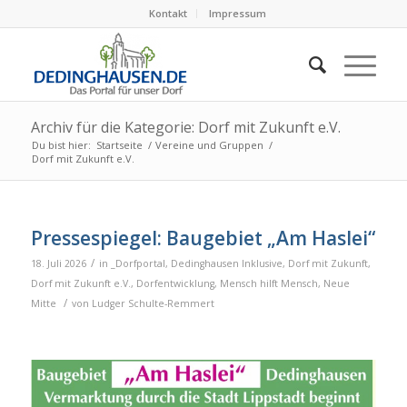
Kontakt
Impressum
Archiv für die Kategorie: Dorf mit Zukunft e.V.
Du bist hier:
Startseite
/
Vereine und Gruppen
/
Dorf mit Zukunft e.V.
Pressespiegel: Baugebiet „Am Haslei“
/
18. Juli 2026
in
_Dorfportal
,
Dedinghausen Inklusive
,
Dorf mit Zukunft
,
Dorf mit Zukunft e.V.
,
Dorfentwicklung
,
Mensch hilft Mensch
,
Neue
/
Mitte
von
Ludger Schulte-Remmert