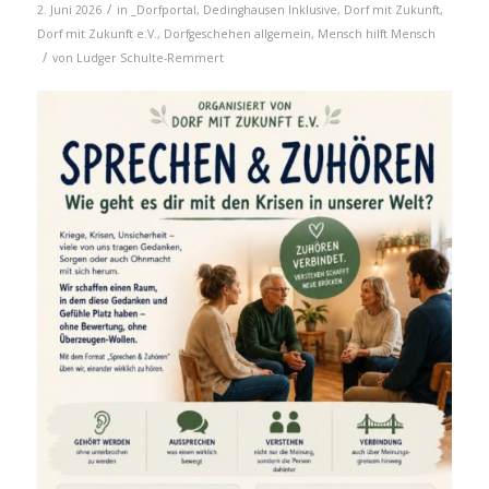
/
2. Juni 2026
in
_Dorfportal
,
Dedinghausen Inklusive
,
Dorf mit Zukunft
,
Dorf mit Zukunft e.V.
,
Dorfgeschehen allgemein
,
Mensch hilft Mensch
/
von
Ludger Schulte-Remmert