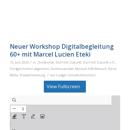
Neuer Workshop Digitalbegleitung
60+ mit Marcel Lucien Eteki
/
13. Juni 2026
in
_Dorfportal
,
Dorf mit Zukunft
,
Dorf mit Zukunft e.V.
,
Dorfgeschehen allgemein
,
Dorfuniversität
,
Mensch hilft Mensch
,
Neue
/
Mitte
,
Pressemitteilung
von
Ludger Schulte-Remmert
View Fullscreen