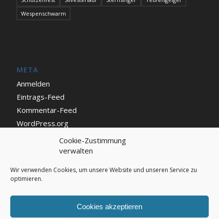
Wespenschwarm
META
Anmelden
Eintrags-Feed
Kommentar-Feed
WordPress.org
Cookie-Zustimmung
verwalten
IMPRESSUM UND DATENSCHUTZ
Impressum
Wir verwenden Cookies, um unsere Website und unseren Service zu
optimieren.
Datenschutz
Cookie Richtlinie (EU)
Cookies akzeptieren