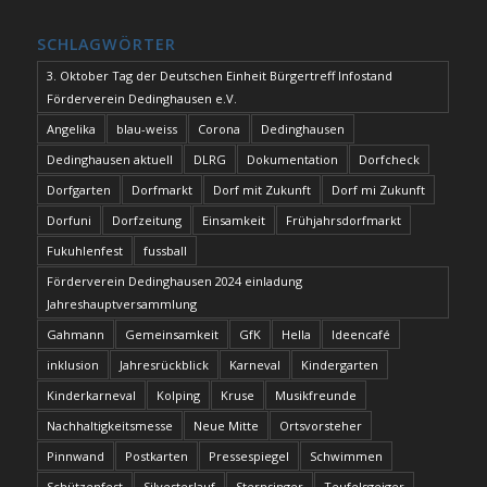
SCHLAGWÖRTER
3. Oktober Tag der Deutschen Einheit Bürgertreff Infostand
Förderverein Dedinghausen e.V.
Angelika
blau-weiss
Corona
Dedinghausen
Dedinghausen aktuell
DLRG
Dokumentation
Dorfcheck
Dorfgarten
Dorfmarkt
Dorf mit Zukunft
Dorf mi Zukunft
Dorfuni
Dorfzeitung
Einsamkeit
Frühjahrsdorfmarkt
Fukuhlenfest
fussball
Förderverein Dedinghausen 2024 einladung
Jahreshauptversammlung
Gahmann
Gemeinsamkeit
GfK
Hella
Ideencafé
inklusion
Jahresrückblick
Karneval
Kindergarten
Kinderkarneval
Kolping
Kruse
Musikfreunde
Nachhaltigkeitsmesse
Neue Mitte
Ortsvorsteher
Pinnwand
Postkarten
Pressespiegel
Schwimmen
Schützenfest
Silvesterlauf
Sternsinger
Teufelsgeiger