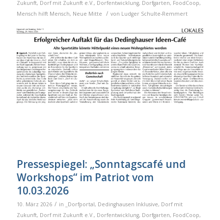
Zukunft
,
Dorf mit Zukunft e.V.
,
Dorfentwicklung
,
Dorfgarten
,
FoodCoop
,
/
Mensch hilft Mensch
,
Neue Mitte
von
Ludger Schulte-Remmert
Pressespiegel: „Sonntagscafé und
Workshops“ im Patriot vom
10.03.2026
/
10. März 2026
in
_Dorfportal
,
Dedinghausen Inklusive
,
Dorf mit
Zukunft
,
Dorf mit Zukunft e.V.
,
Dorfentwicklung
,
Dorfgarten
,
FoodCoop
,