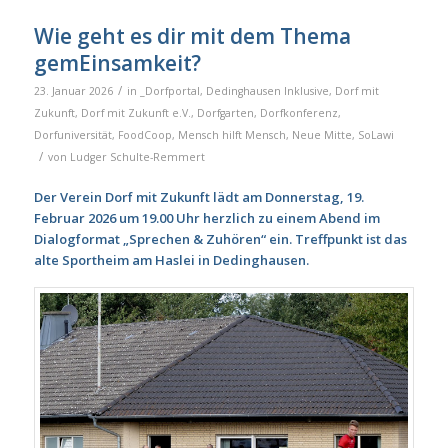
Wie geht es dir mit dem Thema
gemEinsamkeit?
/
23. Januar 2026
in
_Dorfportal
,
Dedinghausen Inklusive
,
Dorf mit
Zukunft
,
Dorf mit Zukunft e.V.
,
Dorfgarten
,
Dorfkonferenz
,
Dorfuniversität
,
FoodCoop
,
Mensch hilft Mensch
,
Neue Mitte
,
SoLawi
/
von
Ludger Schulte-Remmert
Der Verein Dorf mit Zukunft lädt am Donnerstag, 19.
Februar 2026 um 19.00 Uhr herzlich zu einem Abend im
Dialogformat „Sprechen & Zuhören“ ein. Treffpunkt ist das
alte Sportheim am Haslei in Dedinghausen.