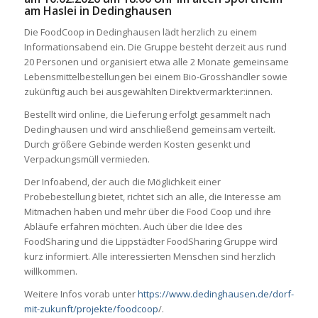
am Haslei in Dedinghausen
Die FoodCoop
in Dedinghausen
lädt herzlich zu einem
Informationsabend ein. Die Gruppe besteht derzeit aus rund
20 Personen und organisiert etwa
alle 2 Monate
gemeinsame
Lebensmittelbestellungen
bei
einem Bio-Grosshändler
sowie
zukünftig auch
bei
ausgewählten
Direktvermarkter:innen.
Bestellt wird online, die Lieferung erfolgt gesammelt
nach
Dedinghausen
und wird anschließend gemeinsam verteilt.
Durch größere Gebinde werden Kosten gesenkt und
Verpackungsmüll vermieden.
Der Infoabend
, der auch die Möglichkeit einer
Probebestellung bietet,
richtet sich an alle, die Interesse am
Mitmachen haben und mehr über die Food Coop und ihre
Abläufe erfahren möchten.
Auch über die Idee des
FoodSharing
und die Lippstädter FoodSharing Gruppe
wird
kurz informiert. Alle interessierten
Menschen sind herzlich
willkommen.
Weitere Infos vorab unter
https://www.dedinghausen.de/dorf-
mit-zukunft/projekte/foodcoop
/.