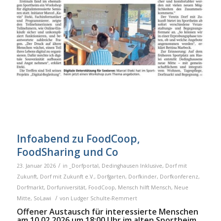
Infoabend zu FoodCoop,
FoodSharing und Co
/
23. Januar 2026
in
_Dorfportal
,
Dedinghausen Inklusive
,
Dorf mit
Zukunft
,
Dorf mit Zukunft e.V.
,
Dorfgarten
,
Dorfkinder
,
Dorfkonferenz
,
Dorfmarkt
,
Dorfuniversität
,
FoodCoop
,
Mensch hilft Mensch
,
Neue
/
Mitte
,
SoLawi
von
Ludger Schulte-Remmert
Offener Austausch für interessierte Menschen
am 10.02.2026 um 18:00 Uhr im alten Sportheim