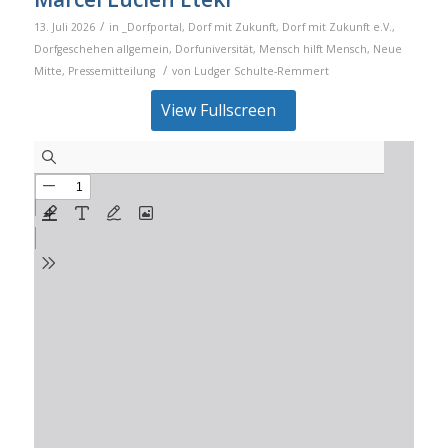
/
13. Juli 2026
in
_Dorfportal
,
Dorf mit Zukunft
,
Dorf mit Zukunft e.V.
,
Dorfgeschehen allgemein
,
Dorfuniversität
,
Mensch hilft Mensch
,
Neue
/
Mitte
,
Pressemitteilung
von
Ludger Schulte-Remmert
View Fullscreen