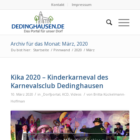
Kontakt
Impressum
Archiv für das Monat: März, 2020
Du bist hier:
Startseite
/
Pinnwand
/
2020
/
März
Kika 2020 – Kinderkarneval des
Karnevalsclub Dedinghausen
/
/
10. März 2020
in
_Dorfportal
,
KCD
,
Videos
von
Britta Kückelmann-
Hoffman