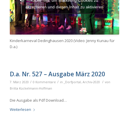
Klicke hier, um Marketing-Cookies zu
akzeptieren und diesen Inhalt zu aktivieren
Kinderkarneval Dedinghausen 2020 (Video: Jenny Kunau für
D.a.)
D.a. Nr. 527 – Ausgabe März 2020
/
/
/
7. März 2020
0 Kommentare
in
_Dorfportal
,
Archiv-2020
von
Britta Kückelmann-Hoffman
Die Ausgabe als Pdf Download…
Weiterlesen