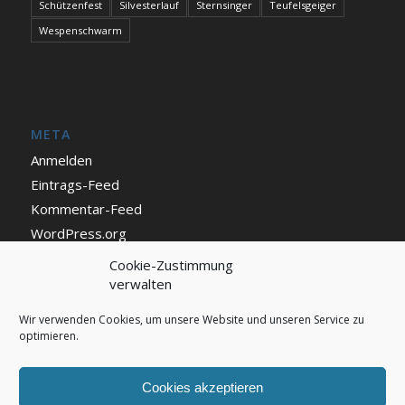
Schützenfest
Silvesterlauf
Sternsinger
Teufelsgeiger
Wespenschwarm
META
Anmelden
Eintrags-Feed
Kommentar-Feed
WordPress.org
Cookie-Zustimmung
verwalten
IMPRESSUM UND DATENSCHUTZ
Impressum
Wir verwenden Cookies, um unsere Website und unseren Service zu
optimieren.
Datenschutz
Cookie Richtlinie (EU)
Cookies akzeptieren