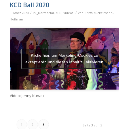
KCD Ball 2020
/
/
3. März 2020
in
_Dorfportal
,
KCD
,
Videos
von
Britta Kückelmann-
Hoffman
Klicke hier, um Marketing-Cookies zu
akzeptieren und diesen Inhalt zu aktivieren
Video: Jenny Kunau
1
2
3
Seite 3 von 3