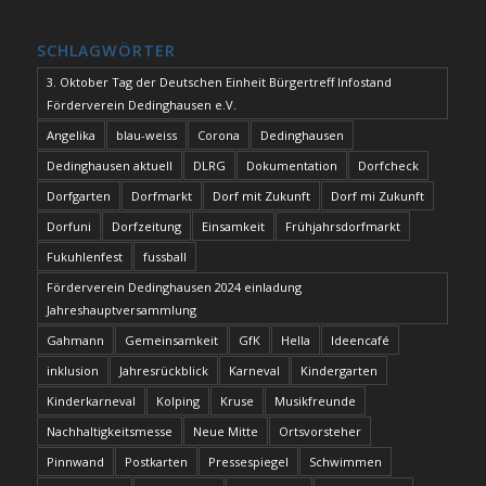
SCHLAGWÖRTER
3. Oktober Tag der Deutschen Einheit Bürgertreff Infostand
Förderverein Dedinghausen e.V.
Angelika
blau-weiss
Corona
Dedinghausen
Dedinghausen aktuell
DLRG
Dokumentation
Dorfcheck
Dorfgarten
Dorfmarkt
Dorf mit Zukunft
Dorf mi Zukunft
Dorfuni
Dorfzeitung
Einsamkeit
Frühjahrsdorfmarkt
Fukuhlenfest
fussball
Förderverein Dedinghausen 2024 einladung
Jahreshauptversammlung
Gahmann
Gemeinsamkeit
GfK
Hella
Ideencafé
inklusion
Jahresrückblick
Karneval
Kindergarten
Kinderkarneval
Kolping
Kruse
Musikfreunde
Nachhaltigkeitsmesse
Neue Mitte
Ortsvorsteher
Pinnwand
Postkarten
Pressespiegel
Schwimmen