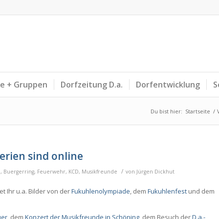
ne + Gruppen
Dorfzeitung D.a.
Dorfentwicklung
S
Du bist hier:
Startseite
/
erien sind online
/
l
,
Buergerring
,
Feuerwehr
,
KCD
,
Musikfreunde
von
Jürgen Dickhut
et Ihr u.a. Bilder von der
Fukuhlenolympiade
, dem
Fukuhlenfest
und dem
uer
, dem
Konzert der Musikfreunde in Schöning
, dem Besuch der
D.a.-