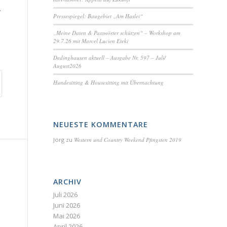
.
Pressespiegel: Baugebiet „Am Haslei“
„Meine Daten & Passwörter schützen“ – Workshop am
29.7.26 mit Marcel Lucien Eteki
Dedinghausen aktuell – Ausgabe Nr. 597 – Juli/
August2026
Hundesitting & Housesitting mit Übernachtung
NEUESTE KOMMENTARE
Jörg
zu
Western und Country Weekend Pfingsten 2019
ARCHIV
Juli 2026
Juni 2026
Mai 2026
April 2026