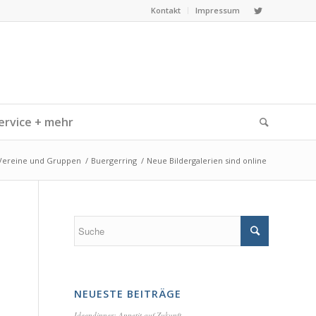
Kontakt
Impressum
ervice + mehr
Vereine und Gruppen
/
Buergerring
/
Neue Bildergalerien sind online
NEUESTE BEITRÄGE
Ideendinner: Appetit auf Zukunft