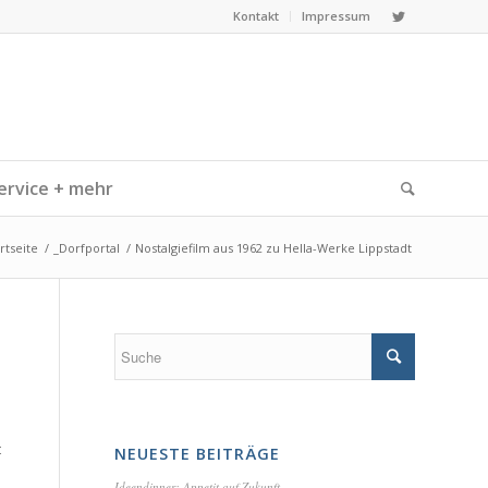
Kontakt
Impressum
ervice + mehr
rtseite
/
_Dorfportal
/
Nostalgiefilm aus 1962 zu Hella-Werke Lippstadt
t
NEUESTE BEITRÄGE
Ideendinner: Appetit auf Zukunft