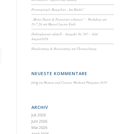
Pressespiegel: Baugebiet „Am Haslei“
„Meine Daten & Passwörter schützen“ – Workshop am
29.7.26 mit Marcel Lucien Eteki
Dedinghausen aktuell – Ausgabe Nr. 597 – Juli/
August2026
Hundesitting & Housesitting mit Übernachtung
NEUESTE KOMMENTARE
Jörg
zu
Western und Country Weekend Pfingsten 2019
ARCHIV
Juli 2026
Juni 2026
Mai 2026
April 2026