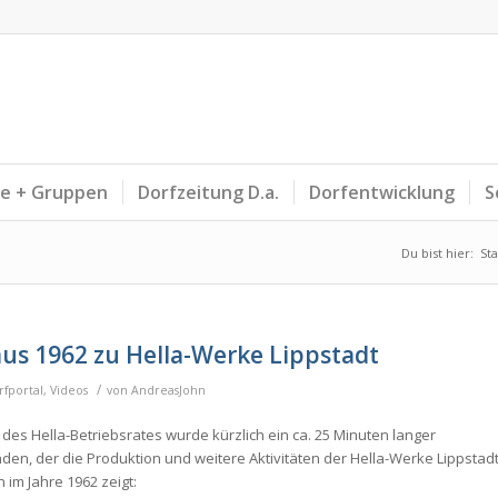
ne + Gruppen
Dorfzeitung D.a.
Dorfentwicklung
S
Du bist hier:
Sta
aus 1962 zu Hella-Werke Lippstadt
/
rfportal
,
Videos
von
AndreasJohn
e des Hella-Betriebsrates wurde kürzlich ein ca. 25 Minuten langer
en, der die Produktion und weitere Aktivitäten der Hella-Werke Lippstad
n im Jahre 1962 zeigt: