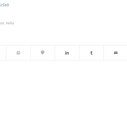
XcSs0
ion
,
Hella