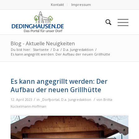
Kontakt
Impressum
Blog - Aktuelle Neuigkeiten
Du bist hier:
Startseite
/
D-a
/
D.a. Jungredaktion
/
Es kann angegrillt werden: Der Aufbau der neuen Grillhütte
Es kann angegrillt werden: Der
Aufbau der neuen Grillhütte
/
/
12. April 2023
in
_Dorfportal
,
D.a. Jungredaktion
von
Britta
Kückelmann-Hoffman