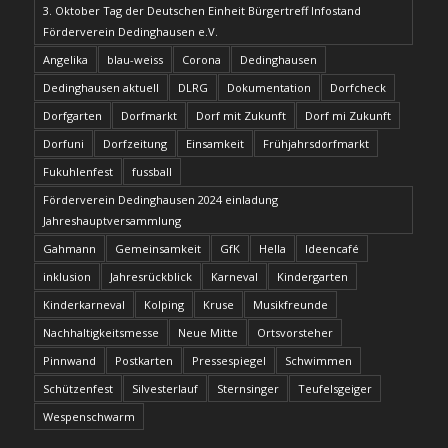
3. Oktober Tag der Deutschen Einheit Bürgertreff Infostand
Förderverein Dedinghausen e.V.
Angelika
blau-weiss
Corona
Dedinghausen
Dedinghausen aktuell
DLRG
Dokumentation
Dorfcheck
Dorfgarten
Dorfmarkt
Dorf mit Zukunft
Dorf mi Zukunft
Dorfuni
Dorfzeitung
Einsamkeit
Frühjahrsdorfmarkt
Fukuhlenfest
fussball
Förderverein Dedinghausen 2024 einladung
Jahreshauptversammlung
Gahmann
Gemeinsamkeit
GfK
Hella
Ideencafé
inklusion
Jahresrückblick
Karneval
Kindergarten
Kinderkarneval
Kolping
Kruse
Musikfreunde
Nachhaltigkeitsmesse
Neue Mitte
Ortsvorsteher
Pinnwand
Postkarten
Pressespiegel
Schwimmen
Schützenfest
Silvesterlauf
Sternsinger
Teufelsgeiger
Wespenschwarm