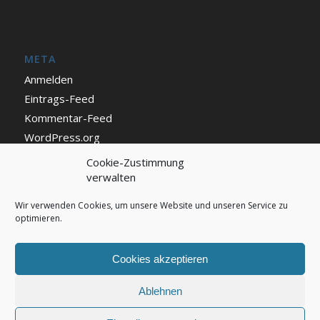
META
Anmelden
Eintrags-Feed
Kommentar-Feed
WordPress.org
Cookie-Zustimmung
verwalten
IMPRESSUM UND DATENSCHUTZ
Impressum
Wir verwenden Cookies, um unsere Website und unseren Service zu
optimieren.
Datenschutz
Cookie Richtlinie (EU)
Cookies akzeptieren
Ablehnen