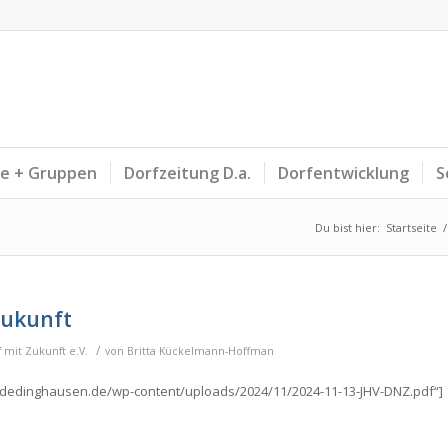
ne + Gruppen
Dorfzeitung D.a.
Dorfentwicklung
S
Du bist hier:
Startseite
/
Zukunft
/
 mit Zukunft e.V.
von
Britta Kückelmann-Hoffman
w.dedinghausen.de/wp-content/uploads/2024/11/2024-11-13-JHV-DNZ.pdf“]