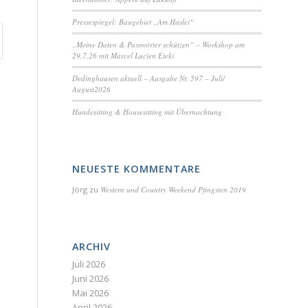
Pressespiegel: Baugebiet „Am Haslei“
„Meine Daten & Passwörter schützen“ – Workshop am
29.7.26 mit Marcel Lucien Eteki
Dedinghausen aktuell – Ausgabe Nr. 597 – Juli/
August2026
Hundesitting & Housesitting mit Übernachtung
NEUESTE KOMMENTARE
Jörg
zu
Western und Country Weekend Pfingsten 2019
ARCHIV
Juli 2026
Juni 2026
Mai 2026
April 2026